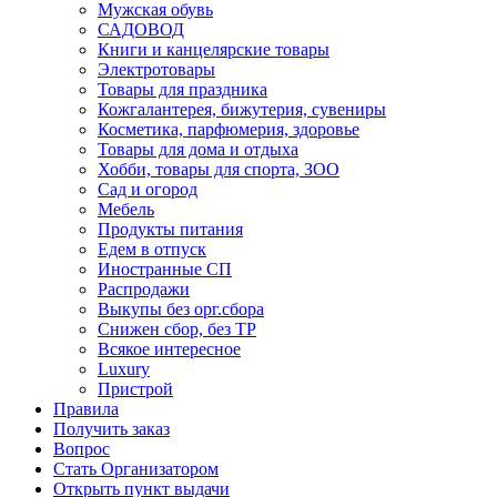
Мужская обувь
САДОВОД
Книги и канцелярские товары
Электротовары
Товары для праздника
Кожгалантерея, бижутерия, сувениры
Косметика, парфюмерия, здоровье
Товары для дома и отдыха
Хобби, товары для спорта, ЗОО
Сад и огород
Мебель
Продукты питания
Едем в отпуск
Иностранные СП
Распродажи
Выкупы без орг.сбора
Снижен сбор, без ТР
Всякое интересное
Luxury
Пристрой
Правила
Получить заказ
Вопрос
Стать Организатором
Открыть пункт выдачи