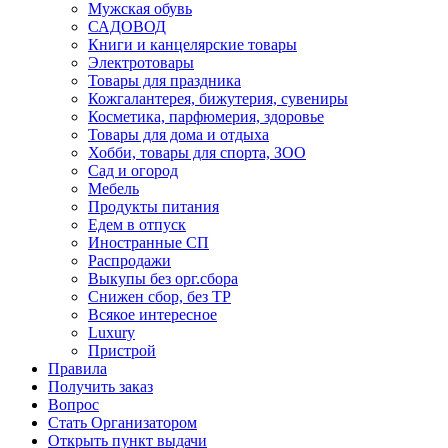
Мужская обувь
САДОВОД
Книги и канцелярские товары
Электротовары
Товары для праздника
Кожгалантерея, бижутерия, сувениры
Косметика, парфюмерия, здоровье
Товары для дома и отдыха
Хобби, товары для спорта, ЗОО
Сад и огород
Мебель
Продукты питания
Едем в отпуск
Иностранные СП
Распродажи
Выкупы без орг.сбора
Снижен сбор, без ТР
Всякое интересное
Luxury
Пристрой
Правила
Получить заказ
Вопрос
Стать Организатором
Открыть пункт выдачи