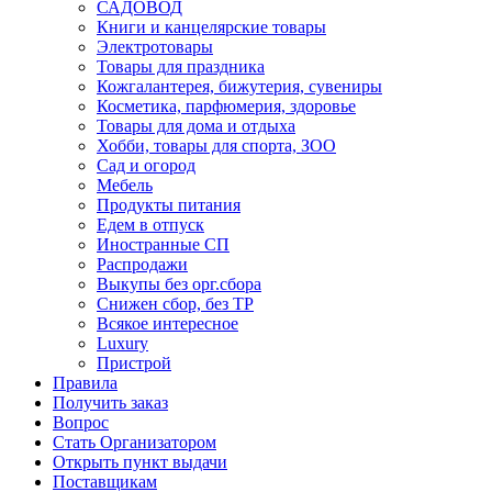
САДОВОД
Книги и канцелярские товары
Электротовары
Товары для праздника
Кожгалантерея, бижутерия, сувениры
Косметика, парфюмерия, здоровье
Товары для дома и отдыха
Хобби, товары для спорта, ЗОО
Сад и огород
Мебель
Продукты питания
Едем в отпуск
Иностранные СП
Распродажи
Выкупы без орг.сбора
Снижен сбор, без ТР
Всякое интересное
Luxury
Пристрой
Правила
Получить заказ
Вопрос
Стать Организатором
Открыть пункт выдачи
Поставщикам