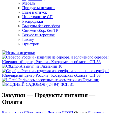
Мебель
Продукты питания
Едем в отпуск
Иностранные СП
Распродажи
Выкупы без орг.сбора
Снижен сбор, без ТР
Всякое интересное
Luxury
Пристрой
Закупки — Продукты питания —
Оплата
Все статусы
Сбор заказов
Дозаказ
СТОП
Оплата
Доставка