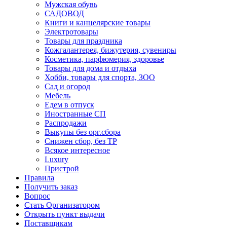
Мужская обувь
САДОВОД
Книги и канцелярские товары
Электротовары
Товары для праздника
Кожгалантерея, бижутерия, сувениры
Косметика, парфюмерия, здоровье
Товары для дома и отдыха
Хобби, товары для спорта, ЗОО
Сад и огород
Мебель
Едем в отпуск
Иностранные СП
Распродажи
Выкупы без орг.сбора
Снижен сбор, без ТР
Всякое интересное
Luxury
Пристрой
Правила
Получить заказ
Вопрос
Стать Организатором
Открыть пункт выдачи
Поставщикам