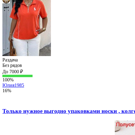
Раздача
Без рядов
До 7000 ₽
100%
Юлия1985
16%
Только нужное выгодно упаковками носки , кол