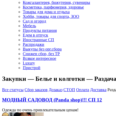
Кожгалантерея, бижутерия, сувениры
Косметика, парфюмерия, здоровье
Товары для дома и отдыха
Хобби, товары для спорта, ЗОО
Сад и огород
Мебель
Продукты питания
Едем в отпуск
Иностранные СП
Распродажи
Выкупы без орг.сбора
Снижен сбор, без ТР
Всякое интересное
Luxury
Пристрой
Закупки — Белье и колготки — Раздач
Все статусы
Сбор заказов
Дозаказ
СТОП
Оплата
Доставка
Разд
МОДНЫЙ САДОВОД (Panda shop)!!! СП 12
Одежда по очень привлекательным ценам!