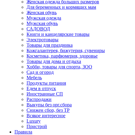
Женская одежда больших размеров
Для беременных и кормящих мам
Женская обувь
Мужская одежда
Мужская обувь
САДОВОД
Книги и канцелярские товары
Электротовары
Товары для праздника
Кожгалантерея, бижутерия, сувениры
Косметика, парфюмерия, здоровье
Товары для дома и отдыха
Хобби, товары для спорта, ЗОО
Сад и огород
Мебель
Продукты питания
Едем в отпуск
Иностранные СП
Распродажи
Выкупы без орг.сбора
Снижен сбор, без ТР
Всякое интересное
Luxury
Пристрой
Правила