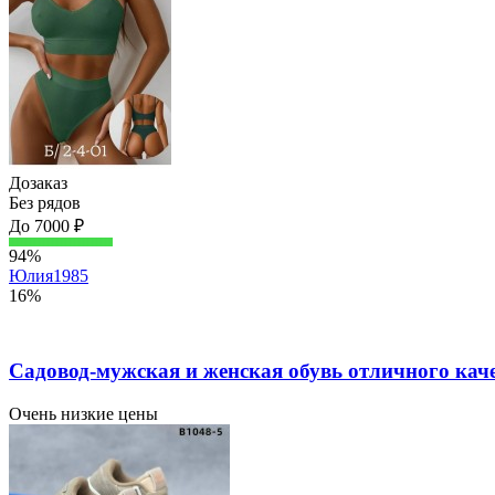
Дозаказ
Без рядов
До 7000 ₽
94%
Юлия1985
16%
Садовод-мужская и женская обувь отличного кач
Очень низкие цены