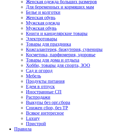
Женская одежда больших размеров
Для беременных и кормящих мам
Белье и колготки
Женская обувь
Мужская одежда
Мужская обувь
Книги и канцелярские товары
Электротовары
Товары для праздника
Кожгалантерея, бижутерия, сувениры
Косметика, парфюмерия, здоровье
Товары для дома и отдыха
Хобби, товары для спорта, ЗОО
Сад и огород
Мебель
Продукты питания
Едем в отпуск
Иностранные СП
Распродажи
Выкупы без орг.сбора
Снижен сбор, без ТР
Всякое интересное
Luxury
Пристрой
Правила