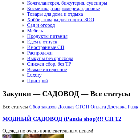
Кожгалантерея, бижутерия, сувениры
Косметика, парфюмерия, здоровье
Товары для дома и отдыха
Хобби, товары для спорта, ЗОО
Сад и огород
Мебель
Продукты питания
Едем в отпуск
Иностранные СП
Распродажи
Выкупы без орг.сбора
Снижен сбор, без ТР
Всякое интересное
Luxury
Пристрой
Закупки — САДОВОД — Все статусы
Все статусы
Сбор заказов
Дозаказ
СТОП
Оплата
Доставка
Разд
МОДНЫЙ САДОВОД (Panda shop)!!! СП 12
Одежда по очень привлекательным ценам!