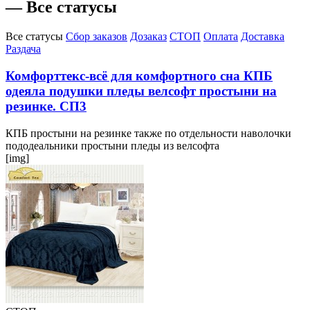
— Все статусы
Все статусы
Сбор заказов
Дозаказ
СТОП
Оплата
Доставка
Раздача
Комфорттекс-всё для комфортного сна КПБ
одеяла подушки пледы велсофт простыни на
резинке. СП3
КПБ простыни на резинке также по отдельности наволочки
пододеальники простыни пледы из велсофта
[img]