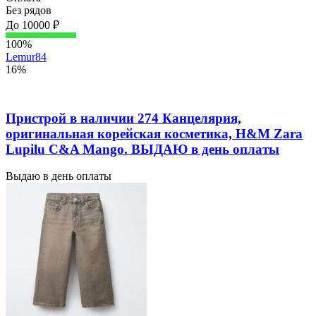
Без рядов
До 10000 ₽
100%
Lemur84
16%
Пристрой в наличии 274 Канцелярия,
оригинальная корейская косметика, H&M Zara
Lupilu C&A Mango. ВЫДАЮ в день оплаты
Выдаю в день оплаты