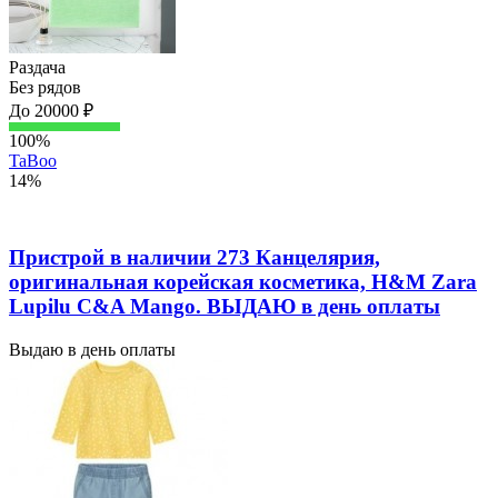
Раздача
Без рядов
До 20000 ₽
100%
TaBoo
14%
Пристрой в наличии 273 Канцелярия,
оригинальная корейская косметика, H&M Zara
Lupilu C&A Mango. ВЫДАЮ в день оплаты
Выдаю в день оплаты