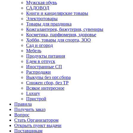
Мужская обувь
САДОВОД
Книги и канцелярские товары
Электротовары
Товары для праздника
Кожгалантерея, бижутерия, сувениры
Косметика, парфюмерия, здоровье
Хобби, товары для спорта, ЗОО
Сад и огород
Мебель
Продукты питания
Едем в отпуск
Иностранные СП
Распродажи
Выкупы без орг.сбора
Снижен сбор, без ТР
Всякое интересное
Luxury
Пристрой
Правила
Получить заказ
Вопрос
Стать Организатором
Открыть пункт выдачи
Поставщикам