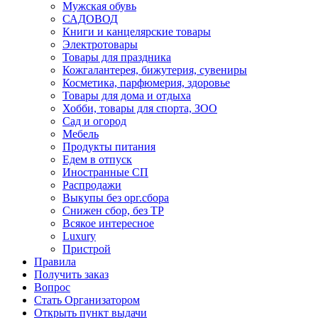
Мужская обувь
САДОВОД
Книги и канцелярские товары
Электротовары
Товары для праздника
Кожгалантерея, бижутерия, сувениры
Косметика, парфюмерия, здоровье
Товары для дома и отдыха
Хобби, товары для спорта, ЗОО
Сад и огород
Мебель
Продукты питания
Едем в отпуск
Иностранные СП
Распродажи
Выкупы без орг.сбора
Снижен сбор, без ТР
Всякое интересное
Luxury
Пристрой
Правила
Получить заказ
Вопрос
Стать Организатором
Открыть пункт выдачи