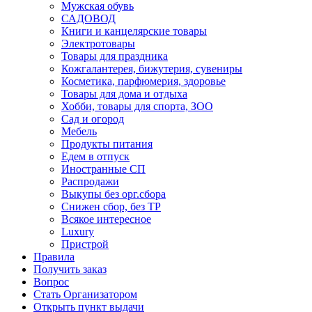
Мужская обувь
САДОВОД
Книги и канцелярские товары
Электротовары
Товары для праздника
Кожгалантерея, бижутерия, сувениры
Косметика, парфюмерия, здоровье
Товары для дома и отдыха
Хобби, товары для спорта, ЗОО
Сад и огород
Мебель
Продукты питания
Едем в отпуск
Иностранные СП
Распродажи
Выкупы без орг.сбора
Снижен сбор, без ТР
Всякое интересное
Luxury
Пристрой
Правила
Получить заказ
Вопрос
Стать Организатором
Открыть пункт выдачи