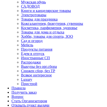
Мужская обувь
САДОВОД
Книги и канцелярские товары
Электротовары
Товары для праздника
Кожгалантерея, бижутерия, сувениры
Косметика, парфюмерия, здоровье
Товары для дома и отдыха
Хобби, товары для спорта, ЗОО
Сад и огород
Мебель
Продукты питания
Едем в отпуск
Иностранные СП
Распродажи
Выкупы без орг.сбора
Снижен сбор, без ТР
Всякое интересное
Luxury
Пристрой
Правила
Получить заказ
Вопрос
Стать Организатором
Открыть пункт выдачи