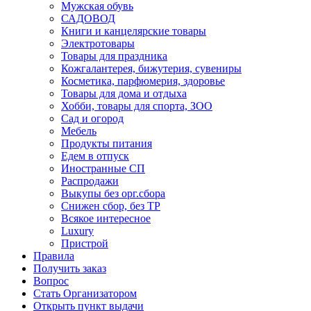
Мужская обувь
САДОВОД
Книги и канцелярские товары
Электротовары
Товары для праздника
Кожгалантерея, бижутерия, сувениры
Косметика, парфюмерия, здоровье
Товары для дома и отдыха
Хобби, товары для спорта, ЗОО
Сад и огород
Мебель
Продукты питания
Едем в отпуск
Иностранные СП
Распродажи
Выкупы без орг.сбора
Снижен сбор, без ТР
Всякое интересное
Luxury
Пристрой
Правила
Получить заказ
Вопрос
Стать Организатором
Открыть пункт выдачи