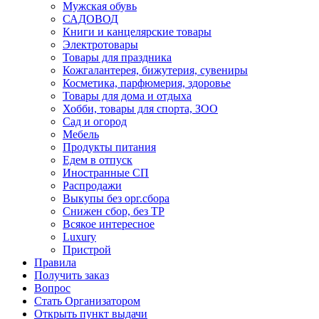
Мужская обувь
САДОВОД
Книги и канцелярские товары
Электротовары
Товары для праздника
Кожгалантерея, бижутерия, сувениры
Косметика, парфюмерия, здоровье
Товары для дома и отдыха
Хобби, товары для спорта, ЗОО
Сад и огород
Мебель
Продукты питания
Едем в отпуск
Иностранные СП
Распродажи
Выкупы без орг.сбора
Снижен сбор, без ТР
Всякое интересное
Luxury
Пристрой
Правила
Получить заказ
Вопрос
Стать Организатором
Открыть пункт выдачи