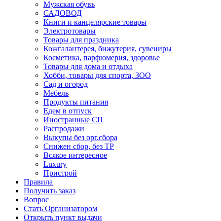
Мужская обувь
САДОВОД
Книги и канцелярские товары
Электротовары
Товары для праздника
Кожгалантерея, бижутерия, сувениры
Косметика, парфюмерия, здоровье
Товары для дома и отдыха
Хобби, товары для спорта, ЗОО
Сад и огород
Мебель
Продукты питания
Едем в отпуск
Иностранные СП
Распродажи
Выкупы без орг.сбора
Снижен сбор, без ТР
Всякое интересное
Luxury
Пристрой
Правила
Получить заказ
Вопрос
Стать Организатором
Открыть пункт выдачи