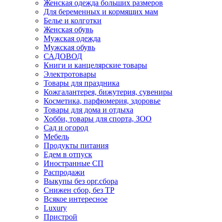
Женская одежда больших размеров
Для беременных и кормящих мам
Белье и колготки
Женская обувь
Мужская одежда
Мужская обувь
САДОВОД
Книги и канцелярские товары
Электротовары
Товары для праздника
Кожгалантерея, бижутерия, сувениры
Косметика, парфюмерия, здоровье
Товары для дома и отдыха
Хобби, товары для спорта, ЗОО
Сад и огород
Мебель
Продукты питания
Едем в отпуск
Иностранные СП
Распродажи
Выкупы без орг.сбора
Снижен сбор, без ТР
Всякое интересное
Luxury
Пристрой