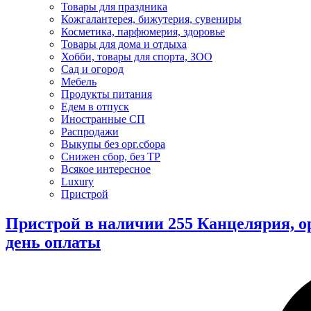
Товары для праздника
Кожгалантерея, бижутерия, сувениры
Косметика, парфюмерия, здоровье
Товары для дома и отдыха
Хобби, товары для спорта, ЗОО
Сад и огород
Мебель
Продукты питания
Едем в отпуск
Иностранные СП
Распродажи
Выкупы без орг.сбора
Снижен сбор, без ТР
Всякое интересное
Luxury
Пристрой
Пристрой в наличии 255 Канцелярия, 
день оплаты