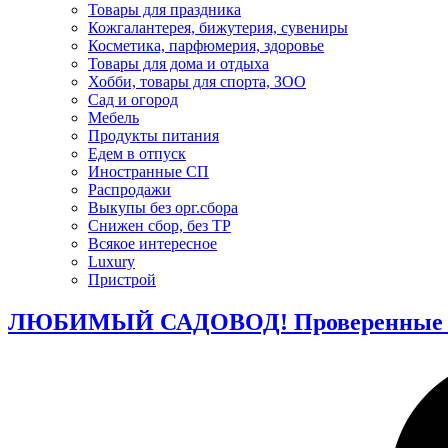
Товары для праздника
Кожгалантерея, бижутерия, сувениры
Косметика, парфюмерия, здоровье
Товары для дома и отдыха
Хобби, товары для спорта, ЗОО
Сад и огород
Мебель
Продукты питания
Едем в отпуск
Иностранные СП
Распродажи
Выкупы без орг.сбора
Снижен сбор, без ТР
Всякое интересное
Luxury
Пристрой
ЛЮБИМЫЙ САДОВОД! Проверенные про