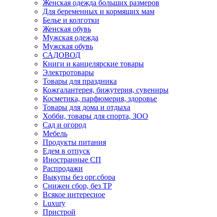
Женская одежда больших размеров
Для беременных и кормящих мам
Белье и колготки
Женская обувь
Мужская одежда
Мужская обувь
САДОВОД
Книги и канцелярские товары
Электротовары
Товары для праздника
Кожгалантерея, бижутерия, сувениры
Косметика, парфюмерия, здоровье
Товары для дома и отдыха
Хобби, товары для спорта, ЗОО
Сад и огород
Мебель
Продукты питания
Едем в отпуск
Иностранные СП
Распродажи
Выкупы без орг.сбора
Снижен сбор, без ТР
Всякое интересное
Luxury
Пристрой