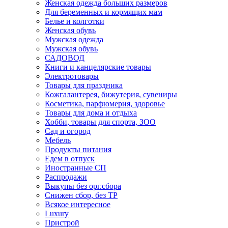
Женская одежда больших размеров
Для беременных и кормящих мам
Белье и колготки
Женская обувь
Мужская одежда
Мужская обувь
САДОВОД
Книги и канцелярские товары
Электротовары
Товары для праздника
Кожгалантерея, бижутерия, сувениры
Косметика, парфюмерия, здоровье
Товары для дома и отдыха
Хобби, товары для спорта, ЗОО
Сад и огород
Мебель
Продукты питания
Едем в отпуск
Иностранные СП
Распродажи
Выкупы без орг.сбора
Снижен сбор, без ТР
Всякое интересное
Luxury
Пристрой