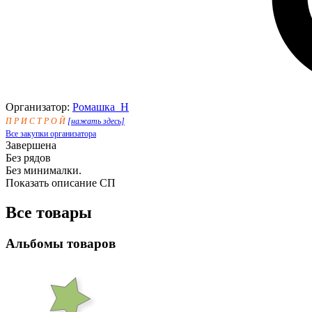
Организатор:
Ромашка_Н
П Р И С Т Р О Й
[нажать здесь]
Все закупки организатора
Завершена
Без рядов
Без минималки.
Показать описание СП
Все товары
Альбомы товаров