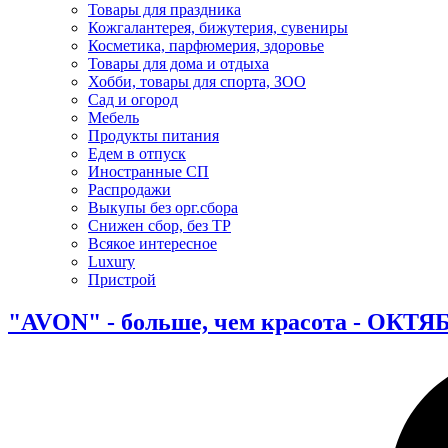
Товары для праздника
Кожгалантерея, бижутерия, сувениры
Косметика, парфюмерия, здоровье
Товары для дома и отдыха
Хобби, товары для спорта, ЗОО
Сад и огород
Мебель
Продукты питания
Едем в отпуск
Иностранные СП
Распродажи
Выкупы без орг.сбора
Снижен сбор, без ТР
Всякое интересное
Luxury
Пристрой
"AVON" - больше, чем красота - ОКТЯ