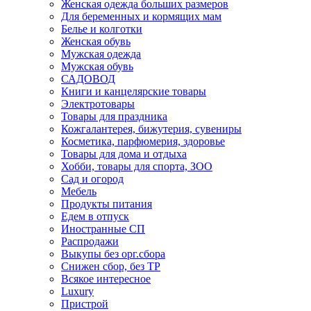
Женская одежда больших размеров
Для беременных и кормящих мам
Белье и колготки
Женская обувь
Мужская одежда
Мужская обувь
САДОВОД
Книги и канцелярские товары
Электротовары
Товары для праздника
Кожгалантерея, бижутерия, сувениры
Косметика, парфюмерия, здоровье
Товары для дома и отдыха
Хобби, товары для спорта, ЗОО
Сад и огород
Мебель
Продукты питания
Едем в отпуск
Иностранные СП
Распродажи
Выкупы без орг.сбора
Снижен сбор, без ТР
Всякое интересное
Luxury
Пристрой