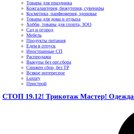
Товары для праздника
Кожгалантерея, бижутерия, сувениры
Косметика, парфюмерия, здоровье
Товары для дома и отдыха
Хобби, товары для спорта, ЗОО
Сад и огород
Мебель
Продукты питания
Едем в отпуск
Иностранные СП
Распродажи
Выкупы без орг.сбора
Снижен сбор, без ТР
Всякое интересное
Luxury
Пристрой
СТОП 19.12! Трикотаж Мастер! Одежда 