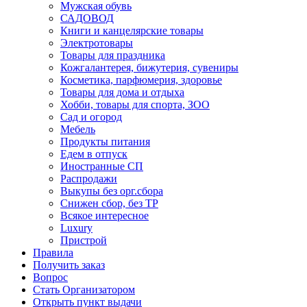
Мужская обувь
САДОВОД
Книги и канцелярские товары
Электротовары
Товары для праздника
Кожгалантерея, бижутерия, сувениры
Косметика, парфюмерия, здоровье
Товары для дома и отдыха
Хобби, товары для спорта, ЗОО
Сад и огород
Мебель
Продукты питания
Едем в отпуск
Иностранные СП
Распродажи
Выкупы без орг.сбора
Снижен сбор, без ТР
Всякое интересное
Luxury
Пристрой
Правила
Получить заказ
Вопрос
Стать Организатором
Открыть пункт выдачи