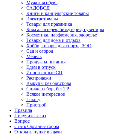
Мужская обувь
САДОВОД
Книги и канцелярские товары
Электротовары
Товары для праздника
Кожгалантерея, бижутерия, сувениры
Косметика, парфюмерия, здоровье
Товары для дома и отдыха
Хобби, товары для спорта, ЗОО
Сад и огород
Мебель
Продукты питания
Едем в отпуск
Иностранные СП
Распродажи
Выкупы без орг.сбора
Снижен сбор, без ТР
Всякое интересное
Luxury
Пристрой
Правила
Получить заказ
Вопрос
Стать Организатором
Открыть пункт выдачи