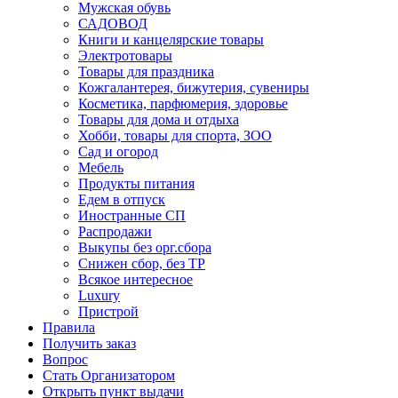
Мужская обувь
САДОВОД
Книги и канцелярские товары
Электротовары
Товары для праздника
Кожгалантерея, бижутерия, сувениры
Косметика, парфюмерия, здоровье
Товары для дома и отдыха
Хобби, товары для спорта, ЗОО
Сад и огород
Мебель
Продукты питания
Едем в отпуск
Иностранные СП
Распродажи
Выкупы без орг.сбора
Снижен сбор, без ТР
Всякое интересное
Luxury
Пристрой
Правила
Получить заказ
Вопрос
Стать Организатором
Открыть пункт выдачи