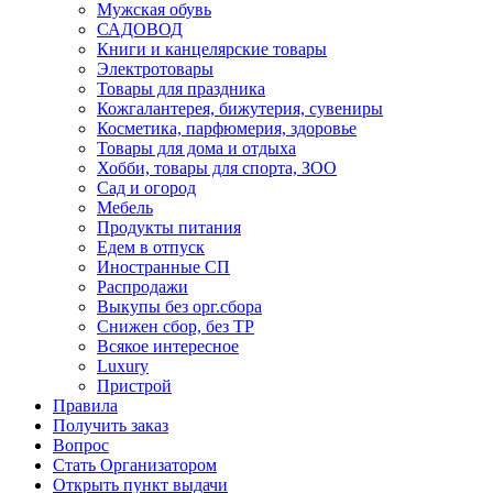
Мужская обувь
САДОВОД
Книги и канцелярские товары
Электротовары
Товары для праздника
Кожгалантерея, бижутерия, сувениры
Косметика, парфюмерия, здоровье
Товары для дома и отдыха
Хобби, товары для спорта, ЗОО
Сад и огород
Мебель
Продукты питания
Едем в отпуск
Иностранные СП
Распродажи
Выкупы без орг.сбора
Снижен сбор, без ТР
Всякое интересное
Luxury
Пристрой
Правила
Получить заказ
Вопрос
Стать Организатором
Открыть пункт выдачи