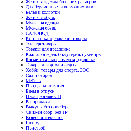
Женская одежда больших размеров
Для беременных и кормящих мам
Белье и колготки
Женская обувь
Мужская одежда
Мужская обувь
САДОВОД
Книги и канцелярские товары
Электротовары
Товары для праздника
Кожгалантерея, бижутерия, сувениры
Косметика, парфюмерия, здоровье
Товары для дома и отдыха
Хобби, товары для спорта, ЗОО
Сад и огород
Мебель
Продукты питания
Едем в отпуск
Иностранные СП
Распродажи
Выкупы без орг.сбора
Снижен сбор, без ТР
Всякое интересное
Luxury
Пристрой