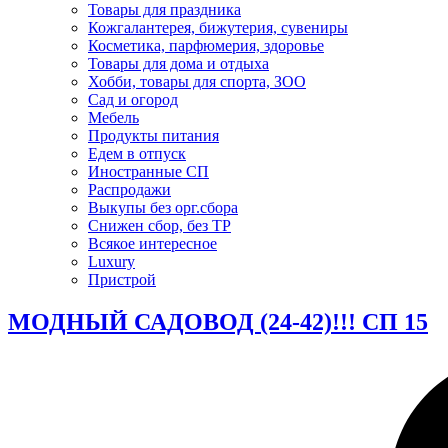
Товары для праздника
Кожгалантерея, бижутерия, сувениры
Косметика, парфюмерия, здоровье
Товары для дома и отдыха
Хобби, товары для спорта, ЗОО
Сад и огород
Мебель
Продукты питания
Едем в отпуск
Иностранные СП
Распродажи
Выкупы без орг.сбора
Снижен сбор, без ТР
Всякое интересное
Luxury
Пристрой
МОДНЫЙ САДОВОД (24-42)!!! СП 15