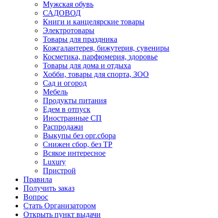
Мужская обувь
САДОВОД
Книги и канцелярские товары
Электротовары
Товары для праздника
Кожгалантерея, бижутерия, сувениры
Косметика, парфюмерия, здоровье
Товары для дома и отдыха
Хобби, товары для спорта, ЗОО
Сад и огород
Мебель
Продукты питания
Едем в отпуск
Иностранные СП
Распродажи
Выкупы без орг.сбора
Снижен сбор, без ТР
Всякое интересное
Luxury
Пристрой
Правила
Получить заказ
Вопрос
Стать Организатором
Открыть пункт выдачи