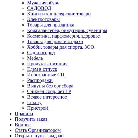
Мужская обувь
САДОВОД
Книги и канцелярские товары
Электротовары
Товары для праздника
Кожгалантерея, бижутерия, сувениры
Косметика, парфюмерия, здоровье
Товары для дома и отдыха
Хобби, товары для спорта, ЗОО
Сад и огород
Мебель
Продукты питания
Едем в отпуск
Иностранные СП
Распродажи
Выкупы без орг.сбора
Снижен сбор, без ТР
Всякое интересное
Luxury
Пристрой
Правила
Получить заказ
Вопрос
Стать Организатором
Открыть пункт выдачи