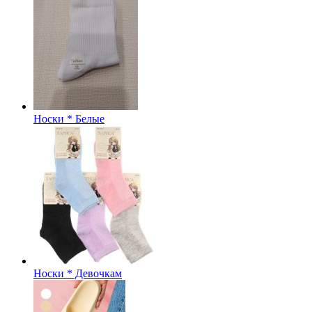
Носки * Белые
Носки * Девочкам