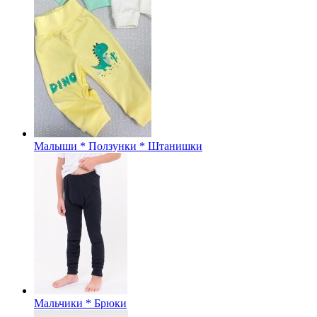
Малыши * Ползунки * Штанишки
Мальчики * Брюки