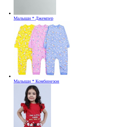
Малыши * Джемпер
Малыши * Комбинезон