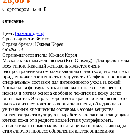
C орг.сбором: 32,48 ₽
Описание
Цвет:
[нажать здесь]
Срок годности: 36 мес.
Страна бренда: Южная Корея
Объём: 23 г
Страна-изготовитель: Южная Корея
Маска с красным женьшенем (Red Ginseng) - Для зрелой кожи
всех типов. Красный женьшень является очень
распространенным омолаживающим средством, его экстракт
придает коже эластичность и упругость. Салфетка пропитана
специальным составом для интенсивного ухода за кожей.
Уникальная формула маски содержит полезные вещества,
нежная и мягкая основа свободно ложится на кожу, легко
впитывается. Экстракт корейского красного женьшеня - это
вытяжка из шестилетнего корня женьшеня, обладающего
уникальным химическим составом. Особые вещества –
гинзенозиды стимулируют выработку коллагена и защищают
клетки кожи от вредного воздействия ультрафиолета,
антиоксиданты омолаживают и защищают кожу, гликозиды
стимулируют процесс обновления клеток эпидермиса,