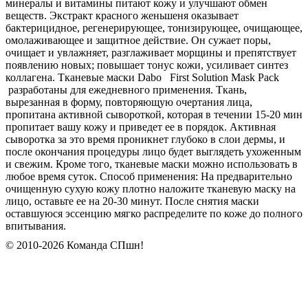
минералы и витамины питают кожу и улучшают обмен
веществ. Экстракт красного женьшеня оказывает
бактерицидное, регенерирующее, тонизирующее, очищающее,
омолаживающее и защитное действие. Он сужает поры,
очищает и увлажняет, разглаживает морщины и препятствует
появлению новых; повышает тонус кожи, усиливает синтез
коллагена. Тканевые маски Dabo First Solution Mask Pack
разработаны для ежедневного применения. Ткань,
вырезанная в форму, повторяющую очертания лица,
пропитана активной сывороткой, которая в течении 15-20 мин
пропитает вашу кожу и приведет ее в порядок. Активная
сыворотка за это время проникнет глубоко в слои дермы, и
после окончания процедуры лицо будет выглядеть ухоженным
и свежим. Кроме того, тканевые маски можно использовать в
любое время суток. Способ применения: На предварительно
очищенную сухую кожу плотно наложите тканевую маску на
лицо, оставьте ее на 20-30 минут. После снятия маски
оставшуюся эссенцию мягко распределите по коже до полного
впитывания.
© 2010-2026 Команда СПшн!