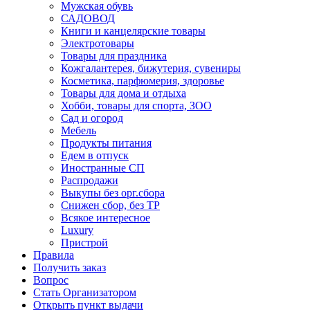
Мужская обувь
САДОВОД
Книги и канцелярские товары
Электротовары
Товары для праздника
Кожгалантерея, бижутерия, сувениры
Косметика, парфюмерия, здоровье
Товары для дома и отдыха
Хобби, товары для спорта, ЗОО
Сад и огород
Мебель
Продукты питания
Едем в отпуск
Иностранные СП
Распродажи
Выкупы без орг.сбора
Снижен сбор, без ТР
Всякое интересное
Luxury
Пристрой
Правила
Получить заказ
Вопрос
Стать Организатором
Открыть пункт выдачи