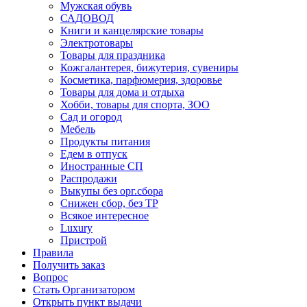
Мужская обувь
САДОВОД
Книги и канцелярские товары
Электротовары
Товары для праздника
Кожгалантерея, бижутерия, сувениры
Косметика, парфюмерия, здоровье
Товары для дома и отдыха
Хобби, товары для спорта, ЗОО
Сад и огород
Мебель
Продукты питания
Едем в отпуск
Иностранные СП
Распродажи
Выкупы без орг.сбора
Снижен сбор, без ТР
Всякое интересное
Luxury
Пристрой
Правила
Получить заказ
Вопрос
Стать Организатором
Открыть пункт выдачи