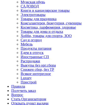
Мужская обувь
САДОВОД
Книги и канцелярские товары
Электротовары
Товары для праздника
Кожгалантерея, бижутерия, сувениры
Косметика, парфюмерия, здоровье
Товары для дома и отдыха
Хобби, товары для спорта, ЗОО
Сад и огород
Мебель
Продукты питания
Едем в отпуск
Иностранные СП
Распродажи
Выкупы без орг.сбора
Снижен сбор, без ТР
Всякое интересное
Luxury
Пристрой
Правила
Получить заказ
Вопрос
Стать Организатором
Открыть пункт выдачи