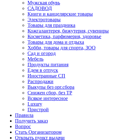
Мужская обувь
САДОВОД
Книги и канцелярские товары
Электротовары
Товары для праздника
Кожгалантерея, бижутерия, сувениры
Косметика, парфюмерия, здоровье
Товары для дома и отдыха
Хобби, товары для спорта, ЗОО
Сад и огород
Мебель
Продукты питания
Едем в отпуск
Иностранные СП
Распродажи
Выкупы без орг.сбора
Снижен сбор, без ТР
Всякое интересное
Luxury
Пристрой
Правила
Получить заказ
Вопрос
Стать Организатором
Открыть пункт выдачи