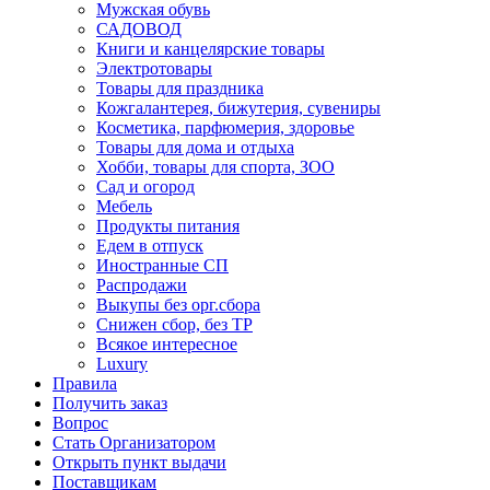
Мужская обувь
САДОВОД
Книги и канцелярские товары
Электротовары
Товары для праздника
Кожгалантерея, бижутерия, сувениры
Косметика, парфюмерия, здоровье
Товары для дома и отдыха
Хобби, товары для спорта, ЗОО
Сад и огород
Мебель
Продукты питания
Едем в отпуск
Иностранные СП
Распродажи
Выкупы без орг.сбора
Снижен сбор, без ТР
Всякое интересное
Luxury
Правила
Получить заказ
Вопрос
Стать Организатором
Открыть пункт выдачи
Поставщикам