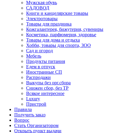
Мужская обувь
САДОВОД
Книги и канцелярские товары
Электротовары
Товары для праздника
Кожгалантерея, бижутерия, сувениры
Косметика, парфюмерия, здоровье
Товары для дома и отдыха
Хобби, товары для спорта, ЗОО
Сад и огород
Мебель
Продукты питания
Едем в отпуск
Иностранные СП
Распродажи
Выкупы без орг.сбора
Снижен сбор, без ТР
Всякое интересное
Luxury
Пристрой
Правила
Получить заказ
Вопрос
Стать Организатором
Открыть пункт выдачи