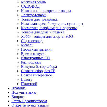
Мужская обувь
САДОВОД
Книги и канцелярские товары
Электротовары
Товары для праздника
Кожгалантерея, бижутерия, сувениры
Косметика, парфюмерия, здоровье
Товары для дома и отдыха
Хобби, товары для спорта, ЗОО
Сад и огород
Мебель
Продукты питания
Едем в отпуск
Иностранные СП
Распродажи
Выкупы без орг.сбора
Снижен сбор, без ТР
Всякое интересное
Luxury
Пристрой
Правила
Получить заказ
Вопрос
Стать Организатором
Открыть пункт выдачи