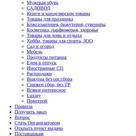
Мужская обувь
САДОВОД
Книги и канцелярские товары
Товары для праздника
Кожгалантерея, бижутерия, сувениры
Косметика, парфюмерия, здоровье
Товары для дома и отдыха
Хобби, товары для спорта, ЗОО
Сад и огород
Мебель
Продукты питания
Едем в отпуск
Иностранные СП
Распродажи
Выкупы без орг.сбора
Снижен сбор, без ТР
Всякое интересное
Luxury
Пристрой
Правила
Получить заказ
Вопрос
Стать Организатором
Открыть пункт выдачи
Поставщикам