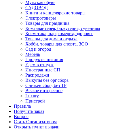
Мужская обувь
САДОВОД
Книги и канцелярские товары
Электротовары
Товары для праздника
Кожгалантерея, бижутерия, сувениры
Косметика, парфюмерия, здоровье
Товары для дома и отдыха
Хобби, товары для спорта, ЗОО
Сад и огород
Мебель
Продукты питания
Едем в отпуск
Иностранные СП
Распродажи
Выкупы без орг.сбора
Снижен сбор, без ТР
Всякое интересное
Luxury
Пристрой
Правила
Получить заказ
Вопрос
Стать Организатором
Открыть пункт выдачи