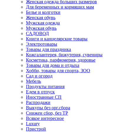
Женская одежда больших размеров
Для беременных и кормящих мам
Белье и колготки
Женская обувь
Мужская одежда
Мужская обувь
САДОВОД
Книги и канцелярские товары
Электротовары
Товары для праздника
Кожгалантерея, бижутерия, сувениры
Косметика, парфюмерия, здоровье
Товары для дома и отдыха
Хобби, товары для спорта, ЗОО
Сад и огород
Мебель
Продукты питания
Едем в отпуск
Иностранные СП
Распродажи
Выкупы без орг.сбора
Снижен сбор, без ТР
Всякое интересное
Luxury
Пристрой