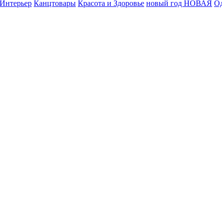
Интерьер
Канцтовары
Красота и Здоровье
новый год НОВАЯ
Од