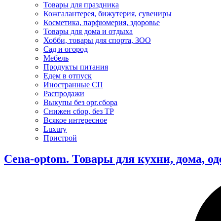
Товары для праздника
Кожгалантерея, бижутерия, сувениры
Косметика, парфюмерия, здоровье
Товары для дома и отдыха
Хобби, товары для спорта, ЗОО
Сад и огород
Мебель
Продукты питания
Едем в отпуск
Иностранные СП
Распродажи
Выкупы без орг.сбора
Снижен сбор, без ТР
Всякое интересное
Luxury
Пристрой
Cena-optom. Товары для кухни, дома, о